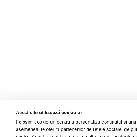
Acest site utilizează cookie-uri
Folosim cookie-uri pentru a personaliza conținutul și anunțu
asemenea, le oferim partenerilor de rețele sociale, de publi
nostru. Aceștia le pot combina cu alte informații oferite de