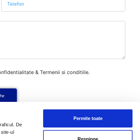
fidentialitate & Termenii si conditiile.
Permite toate
raficul. De
site-ul
Respinge