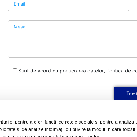
Sunt de acord cu prelucrarea datelor, Politica de con
rile, pentru a oferi funcții de rețele sociale și pentru a analiza t
Info Utile
citate și de analize informații cu privire la modul în care folosiți 
Cursuri educație financiară
Despre mine
 dvs. sau culese în urma folosirii serviciilor lor.