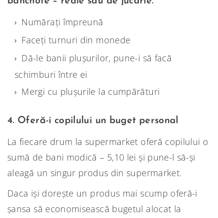
bancnote – reale sau de jucărie.
Numărați împreună
Faceți turnuri din monede
Dă-le banii plușurilor, pune-i să facă
schimburi între ei
Mergi cu plușurile la cumpărături
4. Oferă-i copilului un buget personal
La fiecare drum la supermarket oferă copilului o
sumă de bani modică – 5,10 lei și pune-l să-și
aleagă un singur produs din supermarket.
Daca iși dorește un produs mai scump oferă-i
șansa să economisească bugetul alocat la