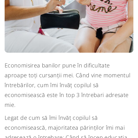
Economisirea banilor pune în dificultate
aproape toți cursanții mei. Când vine momentul
întrebărilor, cum îmi învăț copilul să
economisească este în top 3 întrebari adresate
mie.
Legat de cum să îmi învăț copilul să
economisească, majoritatea părinților îmi mai
adresează o întrebare: Când să încep educația