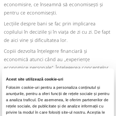
economisire, ce înseamnă să economisești și
pentru ce economisești.
Lecțiile despre bani se fac prin implicarea
copilului în deciziile și în viața de zi cu zi. De fapt
de aici vine și dificultatea lor.
Copiii dezvolta înțelegere financiară și
economică atunci când au „experiențe
economice personale”. Înțelegerea conceptelor
financiare de bază depinde de dezvoltarea lor
Acest site utilizează cookie-uri
cognitivă.
Folosim cookie-uri pentru a personaliza conținutul și
anunțurile, pentru a oferi funcții de rețele sociale și pentru
Cele mai bune metode pentru a-i
a analiza traficul. De asemenea, le oferim partenerilor de
învăța pe copii să economisească
rețele sociale, de publicitate și de analize informații cu
Cele mai bune metode pentru a-i învăța pe copii
privire la modul în care folosiți site-ul nostru. Aceștia le