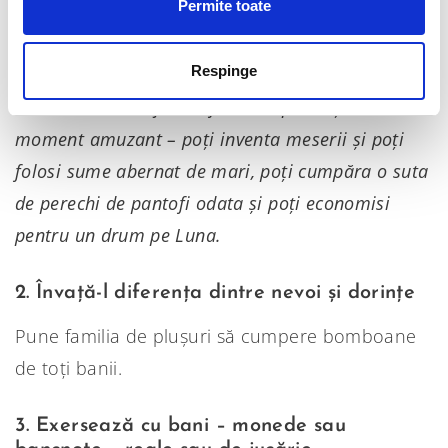
bani și cum? Pe ce ați vrea să cheltuiți banii? Pe
Permite toate
ce trebuie să cheltuiți banii? Pentru ce
economisește familia de plușuri?
Respinge
E un moment de joacă, fă din experiența asta un
moment amuzant – poți inventa meserii și poți
folosi sume abernat de mari, poți cumpăra o suta
de perechi de pantofi odata și poți economisi
pentru un drum pe Luna.
2. Învață-l diferența dintre nevoi și dorințe
Pune familia de plușuri să cumpere bomboane
de toți banii.
3. Exersează cu bani – monede sau